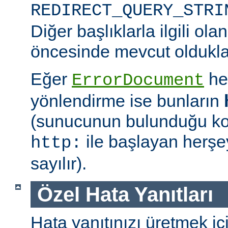
REDIRECT_QUERY_STRI
Diğer başlıklarla ilgili ol
öncesinde mevcut oldukları 
Eğer
he
ErrorDocument
yönlendirme ise bunların
(sunucunun bulunduğu kon
ile başlayan herşe
http:
sayılır).
Özel Hata Yanıtları
Hata yanıtınızı üretmek iç