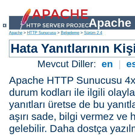
Apache 
Apache
>
HTTP Sunucusu
>
Belgeleme
>
Sürüm 2.4
Hata Yanıtlarının Kiş
Mevcut Diller:
en
|
e
Apache HTTP Sunucusu 4x
durum kodları ile ilgili olay
yanıtları üretse de bu yanıtla
aşırı sade, bilgi vermez ve 
gelebilir. Daha dostça yazılm