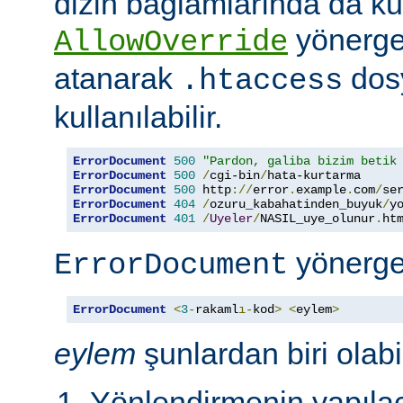
dizin bağlamlarında da kull
yönerg
AllowOverride
atanarak
dosy
.htaccess
kullanılabilir.
ErrorDocument
500
"Pardon, galiba bizim betik
ErrorDocument
500
/
cgi-bin
/
ErrorDocument
500
 http
://
error
.
example
.
com
/
se
ErrorDocument
404
/
ozuru_kabahatinden_buyuk
/
y
ErrorDocument
401
/
Uyeler
/
NASIL_uye_olunur
.
ht
yönerges
ErrorDocument
ErrorDocument
<
3
-
rakaml
ı-
kod
>
<
eylem
>
eylem
şunlardan biri olabil
Yönlendirmenin yapılac