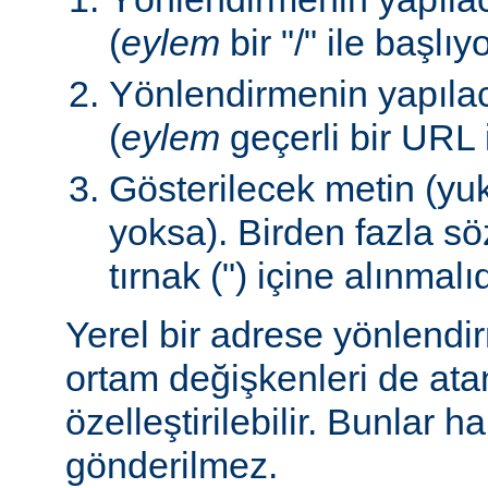
(
eylem
bir "/" ile başlıy
Yönlendirmenin yapılac
(
eylem
geçerli bir URL 
Gösterilecek metin (yuk
yoksa). Birden fazla sö
tırnak (") içine alınmalıd
Yerel bir adrese yönlendi
ortam değişkenleri de ata
özelleştirilebilir. Bunlar h
gönderilmez.