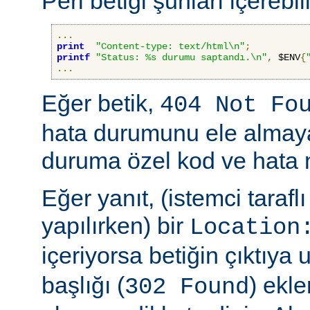
Perl betiği şunları içerebili
...
print
"Content-type: text/html\n"
;
printf
"Status: %s durumu saptandı.\n"
,
 $ENV
{
...
Eğer betik,
404 Not Fo
hata durumunu ele alma
duruma özel kod ve hata me
Eğer yanıt, (istemci taraf
yapılırken) bir
Location
içeriyorsa betiğin çıktıya
başlığı (
) ekl
302 Found