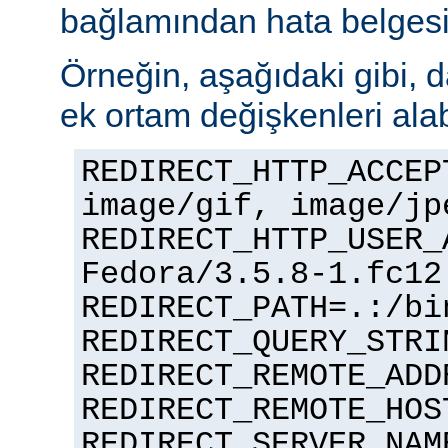
bağlamından hata belgesi ü
Örneğin, aşağıdaki gibi, d
ek ortam değişkenleri alabi
REDIRECT_HTTP_ACCEP
image/gif, image/jp
REDIRECT_HTTP_USER_
Fedora/3.5.8-1.fc12
REDIRECT_PATH=.:/bi
REDIRECT_QUERY_STRI
REDIRECT_REMOTE_ADD
REDIRECT_REMOTE_HOS
REDIRECT_SERVER_NAM