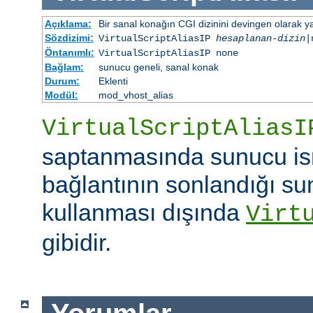
Açıklama:
Bir sanal konağın CGI dizinini devingen olarak ya
Sözdizimi:
VirtualScriptAliasIP
hesaplanan-dizin
|
Öntanımlı:
VirtualScriptAliasIP none
Bağlam:
sunucu geneli, sanal konak
Durum:
Eklenti
Modül:
mod_vhost_alias
VirtualScriptAliasI
saptanmasında sunucu is
bağlantının sonlandığı su
kullanması dışında
Virt
gibidir.