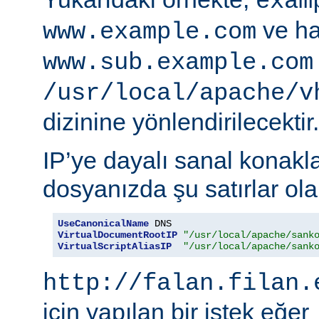
exam
ve ha
www.example.com
www.sub.example.com
/usr/local/apache/v
dizinine yönlendirilecektir.
IP’ye dayalı sanal konakla
dosyanızda şu satırlar olab
UseCanonicalName
VirtualDocumentRootIP
"/usr/local/apache/sank
VirtualScriptAliasIP
"/usr/local/apache/sank
http://falan.filan.
için yapılan bir istek eğer