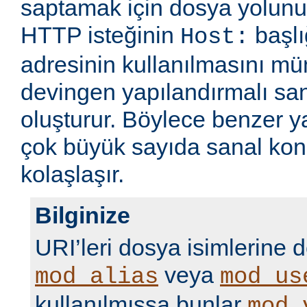
saptamak için dosya yolunu
HTTP isteğinin
başlı
Host:
adresinin kullanılmasını m
devingen yapılandırmalı sa
oluşturur. Böylece benzer 
çok büyük sayıda sanal kon
kolaşlaşır.
Bilginize
URI’leri dosya isimlerine 
veya
mod_alias
mod_us
kullanılmışsa bunlar
mod_