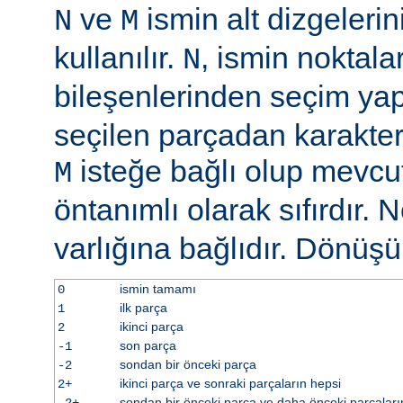
ve
ismin alt dizgelerin
N
M
kullanılır.
, ismin noktala
N
bileşenlerinden seçim y
seçilen parçadan karakter 
isteğe bağlı olup mevcu
M
öntanımlı olarak sıfırdır. 
varlığına bağlıdır. Dönüş
ismin tamamı
0
ilk parça
1
ikinci parça
2
son parça
-1
sondan bir önceki parça
-2
ikinci parça ve sonraki parçaların hepsi
2+
sondan bir önceki parça ve daha önceki parçaları
-2+