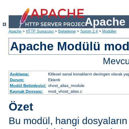
Apache 
Apache
>
HTTP Sunucusu
>
Belgeleme
>
Sürüm 2.4
>
Modüller
Apache Modülü mod
Mevcut
Açıklama:
Kitlesel sanal konakların devingen olarak yap
Durum:
Eklenti
Modül Betimleyici:
vhost_alias_module
Kaynak Dosyası:
mod_vhost_alias.c
Özet
Bu modül, hangi dosyaların