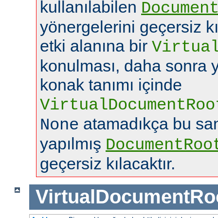
kullanılabilen
Documen
yönergelerini geçersiz k
etki alanına bir
Virtua
konulması, daha sonra y
konak tanımı içinde
VirtualDocumentRoo
atamadıkça bu san
None
yapılmış
DocumentRoo
geçersiz kılacaktır.
VirtualDocumentRo