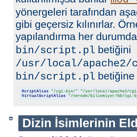
yönergeleri tarafından aşa
gibi geçersiz kılınırlar. Ör
yapılandırma her durumd
betiğini
bin/script.pl
/usr/local/apache2/
betiğine 
bin/script.pl
ScriptAlias
"/cgi-bin/"
"/usr/local/apache2/cgi
VirtualScriptAlias
"/nerede/bilinmiyor/%0/cgi-b
Dizin İsimlerinin El