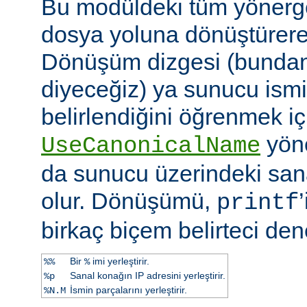
Bu modüldeki tüm yönergel
dosya yoluna dönüştürerek 
Dönüşüm dizgesi (bundan 
diyeceğiz) ya sunucu ismi
belirlendiğini öğrenmek iç
yöne
UseCanonicalName
da sunucu üzerindeki san
olur. Dönüşümü,
printf
birkaç biçem belirteci dene
Bir
imi yerleştirir.
%%
%
Sanal konağın IP adresini yerleştirir.
%p
İsmin parçalarını yerleştirir.
%N.M