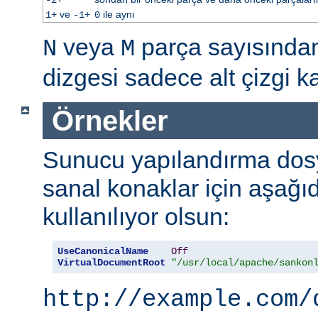
ve
ile aynı
1+
-1+
0
veya
parça sayısınd
N
M
dizgesi sadece alt çizgi kar
Örnekler
Sunucu yapılandırma dos
sanal konaklar için aşağı
kullanılıyor olsun:
UseCanonicalName
Off
VirtualDocumentRoot
"/usr/local/apache/sankon
http://example.com/