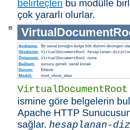
belirteçleri
bu modülle birl
çok yararlı olurlar.
VirtualDocumentRo
Açıklama:
Bir sanal konağın belge kök dizinini devingen ola
Sözdizimi:
VirtualDocumentRoot
hesaplanan-dizin
|n
Öntanımlı:
VirtualDocumentRoot none
Bağlam:
sunucu geneli, sanal konak
Durum:
Eklenti
Modül:
mod_vhost_alias
VirtualDocumentRoot
ismine göre belgelerin bu
Apache HTTP Sunucusun
sağlar.
hesaplanan-di