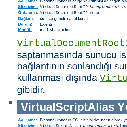
Açıklama:
Bir sanal konağın belge kök dizinini devingen ola
Sözdizimi:
VirtualDocumentRootIP
hesaplanan-dizin
Öntanımlı:
VirtualDocumentRootIP none
Bağlam:
sunucu geneli, sanal konak
Durum:
Eklenti
Modül:
mod_vhost_alias
VirtualDocumentRoot
saptanmasında sunucu is
bağlantının sonlandığı su
kullanması dışında
Virt
gibidir.
VirtualScriptAlias
Y
Açıklama:
Bir sanal konağın CGI dizinini devingen olarak ya
Sözdizimi:
VirtualScriptAlias
hesaplanan-dizin
|no