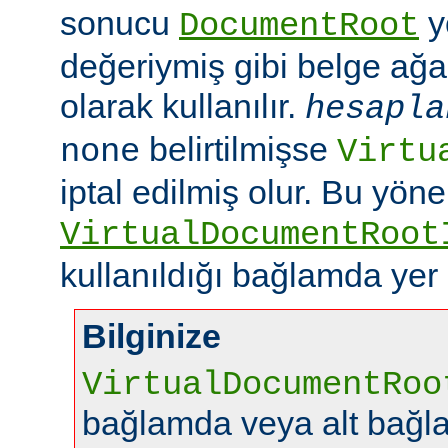
sonucu
y
DocumentRoot
değeriymiş gibi belge ağac
olarak kullanılır.
hesapla
belirtilmişse
none
Virtu
iptal edilmiş olur. Bu yön
VirtualDocumentRoot
kullanıldığı bağlamda yer
Bilginize
VirtualDocumentRoo
bağlamda veya alt bağl