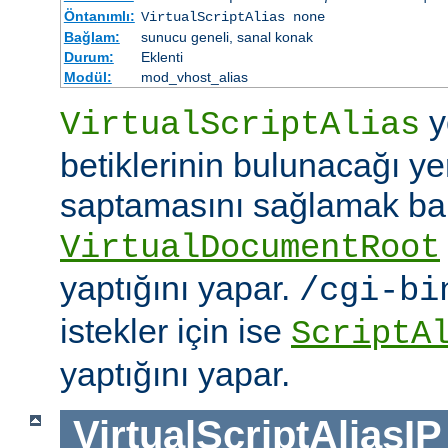
Öntanımlı:
VirtualScriptAlias none
Bağlam:
sunucu geneli, sanal konak
Durum:
Eklenti
Modül:
mod_vhost_alias
y
VirtualScriptAlias
betiklerinin bulunacağı ye
saptamasını sağlamak b
VirtualDocumentRoot
yaptığını yapar.
/cgi-bi
istekler için ise
ScriptA
yaptığını yapar.
VirtualScriptAliasIP