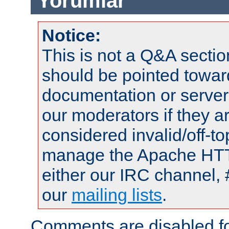
Yorumlar
Notice:
This is not a Q&A sect
should be pointed towar
documentation or serve
our moderators if they a
considered invalid/off-t
manage the Apache HTTP
either our IRC channel, 
our
mailing lists
.
Comments are disabled fo