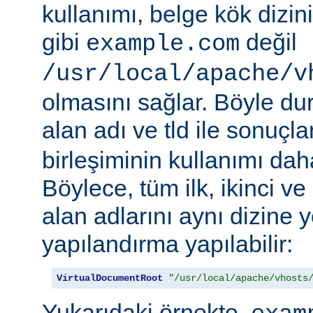
kullanımı, belge kök dizi
gibi
değil
example.com
/usr/local/apache/v
olmasını sağlar. Böyle d
alan adı ve tld ile sonuç
birleşiminin kullanımı daha 
Böylece, tüm ilk, ikinci v
alan adlarını aynı dizine 
yapılandırma yapılabilir:
VirtualDocumentRoot
"/usr/local/apache/vhosts
Yukarıdaki örnekte,