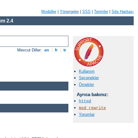
Modüller
|
Yönergeler
|
SSS
|
Terimler
|
Site Haritası
m 2.4
Mevcut Diller:
en
|
fr
|
tr
Kullanım
Seçenekler
Örnekler
Ayrıca bakınız:
httpd
mod_rewrite
Yorumlar