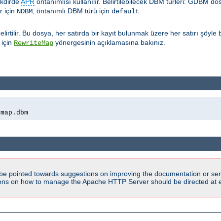
takdirde
APR
öntanımlısı kullanılır. Belirtilebilecek DBM türleri: GDBM do
 için
, öntanımlı DBM türü için
NDBM
default
irtilir. Bu dosya, her satırda bir kayıt bulunmak üzere her satırı şöyle
 için
yönergesinin açıklamasına bakınız.
RewriteMap
emap.dbm
be pointed towards suggestions on improving the documentation or ser
tions on how to manage the Apache HTTP Server should be directed at e