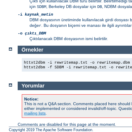
Çıktı için kullanılacak DBM türü belirtilir. Belirtilmediği 
için
, Berkeley DB dosyalar için
, NDBM dosyalar
SDBM
DB
-i
kaynak_metin
DBM dosyasının üretiminde kullanılacak girdi dosyası bel
. Bu dosyanın biçemi ve manası ile ilgili ayrıntılar
değer
-o
çıktı_DBM
Çıktılanacak DBM dosyasının ismi belirtilir.
Örnekler
httxt2dbm -i rewritemap.txt -o rewritemap.dbm
httxt2dbm -f SDBM -i rewritemap.txt -o rewrit
Yorumlar
Notice:
This is not a Q&A section. Comments placed here should 
either implemented or considered invalid/off-topic. Ques
mailing lists
.
Comments are disabled for this page at the moment.
Copyright 2019 The Apache Software Foundation.