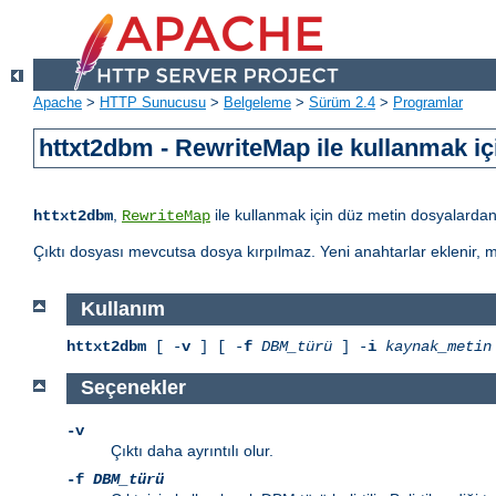
Apache
>
HTTP Sunucusu
>
Belgeleme
>
Sürüm 2.4
>
Programlar
httxt2dbm - RewriteMap ile kullanmak iç
,
ile kullanmak için düz metin dosyalardan
httxt2dbm
RewriteMap
Çıktı dosyası mevcutsa dosya kırpılmaz. Yeni anahtarlar eklenir, m
Kullanım
httxt2dbm
[ -
v
] [ -
f
DBM_türü
] -
i
kaynak_metin
Seçenekler
-v
Çıktı daha ayrıntılı olur.
-f
DBM_türü