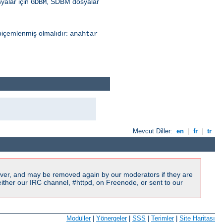
syalar için
, SDBM dosyalar
GDBM
 biçemlenmiş olmalıdır:
anahtar
Mevcut Diller:
en
|
fr
|
tr
ver, and may be removed again by our moderators if they are
ither our IRC channel, #httpd, on Freenode, or sent to our
Modüller
|
Yönergeler
|
SSS
|
Terimler
|
Site Haritası