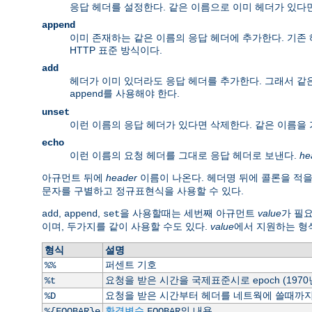
응답 헤더를 설정한다. 같은 이름으로 이미 헤더가 있다
append
이미 존재하는 같은 이름의 응답 헤더에 추가한다. 기존 
HTTP 표준 방식이다.
add
헤더가 이미 있더라도 응답 헤더를 추가한다. 그래서 같은
를 사용해야 한다.
append
unset
이런 이름의 응답 헤더가 있다면 삭제한다. 같은 이름을
echo
이런 이름의 요청 헤더를 그대로 응답 헤더로 보낸다.
he
아규먼트 뒤에
header
이름이 나온다. 헤더명 뒤에 콜론을 적을
문자를 구별하고 정규표현식을 사용할 수 있다.
,
,
을 사용할때는 세번째 아규먼트
value
가 필
add
append
set
이며, 두가지를 같이 사용할 수도 있다.
value
에서 지원하는 형
형식
설명
퍼센트 기호
%%
요청을 받은 시간을 국제표준시로 epoch (197
%t
요청을 받은 시간부터 헤더를 네트웍에 쓸때까지 
%D
환경변수
의 내용.
%{FOOBAR}e
FOOBAR