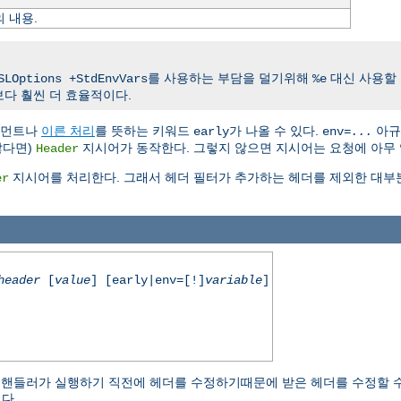
의 내용.
를 사용하는 부담을 덜기위해
대신 사용할 
SLOptions +StdEnvVars
%e
다 훨씬 더 효율적이다.
규먼트나
이른 처리
를 뜻하는 키워드
가 나올 수 있다.
아규
early
env=
...
않다면)
지시어가 동작한다. 그렇지 않으면 지시어는 요청에 아무 
Header
지시어를 처리한다. 그래서 헤더 필터가 추가하는 헤더를 제외한 대부
er
header
[
value
] [early|env=[!]
variable
]
내용 핸들러가 실행하기 직전에 헤더를 수정하기때문에 받은 헤더를 수정할 수
다.