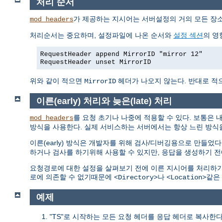
처리 순서
가 제공하는 지시어는 서버설정의 거의 모든 장소
mod_headers
처리순서는 중요하며, 설정파일에 나온 순서와
설정 섹션
의 영
RequestHeader append MirrorID "mirror 12"
RequestHeader unset MirrorID
위와 같이 적으면
헤더가 나오지 않는다. 반대로 적으면 M
MirrorID
이른(early) 처리와 늦은(late) 처리
를 요청 초기나 나중에 적용할 수 있다. 보통은 
mod_headers
방식을 사용한다. 실제 서비스하는 서버에서는 항상 느린 방식
이른(early) 방식은 개발자를 위해 검사/디버깅용으로 만들었다
하거나 검사를 하기위해 사용할 수 있지만, 응답을 생성하기 전
요청경로에 대한 설정을 살펴보기 전에 이른 지시어를 처리하기
로에 의존할 수 없기때문에
나
같은
<Directory>
<Location>
예제
"TS"로 시작하는 모든 요청 헤더를 응답 헤더로 복사한다