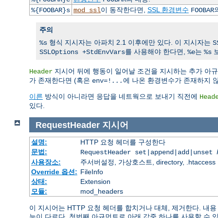
이 동작한다면,
SSL 환경변수
%{FOOBAR}s
mod_ssl
FOOBAR
주의
형식 지시자는 아파치 2.1 이후에만 있다. 이 지시자는
%s
S
를 사용해야 한다면,
는
보
SSLOptions +StdEnvVars
%e
%s
지시어 뒤에 행동이 일어날 조건을 지시하는 추가 아
Header
가 존재한다면 (혹은
에 나온 환경변수가 존재하지 
env=!
...
이른
방식이 아니라면 응답을 네트웍으로 보내기 직전에
Head
있다.
RequestHeader
지시어
설명:
HTTP 요청 헤더를 구성한다
문법:
RequestHeader set|append|add|unset
사용장소:
주서버설정, 가상호스트, directory, .htaccess
Override 옵션:
FileInfo
상태:
Extension
모듈:
mod_headers
이 지시어는 HTTP 요청 헤더를 합치거나 대체, 제거한다. 
능이 다르다. 첫번째 아규먼트로 아래 값중 하나를 사용할 수 있