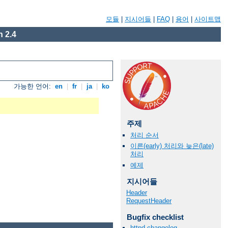
모듈
|
지시어들
|
FAQ
|
용어
|
사이트맵
 2.4
가능한 언어:
en
|
fr
|
ja
|
ko
주제
처리 순서
이른(early) 처리와 늦은(late)
처리
예제
지시어들
Header
RequestHeader
Bugfix checklist
httpd changelog