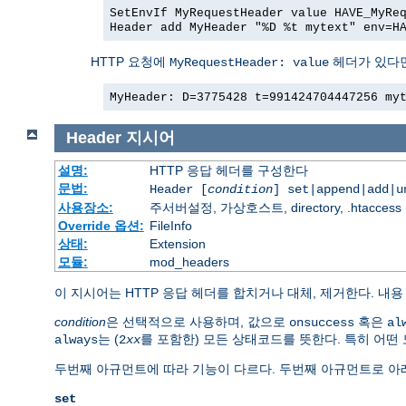
SetEnvIf MyRequestHeader value HAVE_MyRe
Header add MyHeader "%D %t mytext" env=H
HTTP 요청에
헤더가 있다면
MyRequestHeader: value
MyHeader: D=3775428 t=991424704447256 my
Header
지시어
설명:
HTTP 응답 헤더를 구성한다
문법:
Header [
condition
] set|append|add|
사용장소:
주서버설정, 가상호스트, directory, .htaccess
Override 옵션:
FileInfo
상태:
Extension
모듈:
mod_headers
이 지시어는 HTTP 응답 헤더를 합치거나 대체, 제거한다. 내
condition
은 선택적으로 사용하며, 값으로
혹은
onsuccess
al
는 (
를 포함한) 모든 상태코드를 뜻한다. 특히 어떤
always
2
xx
두번째 아규먼트에 따라 기능이 다르다. 두번째 아규먼트로 아래
set