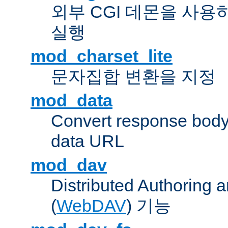
외부 CGI 데몬을 사용
실행
mod_charset_lite
문자집합 변환을 지정
mod_data
Convert response bod
data URL
mod_dav
Distributed Authoring 
(
WebDAV
) 기능