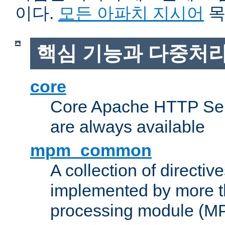
이다.
모든 아파치 지시어
목
핵심 기능과 다중처리
core
Core Apache HTTP Serv
are always available
mpm_common
A collection of directive
implemented by more t
processing module (M