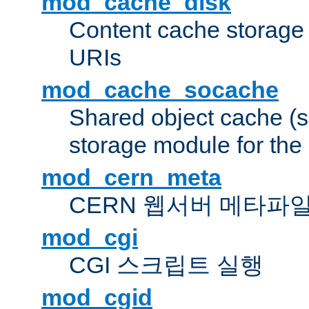
mod_cache_disk
Content cache storage
URIs
mod_cache_socache
Shared object cache (
storage module for the 
mod_cern_meta
CERN 웹서버 메타파
mod_cgi
CGI 스크립트 실행
mod_cgid