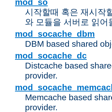
mod_so
시작할때 혹은 재시작
와 모듈을 서버로 읽어
mod_socache_dbm
DBM based shared obje
mod_socache_dc
Distcache based share
provider.
mod_socache_memcac
Memcache based share
provider.