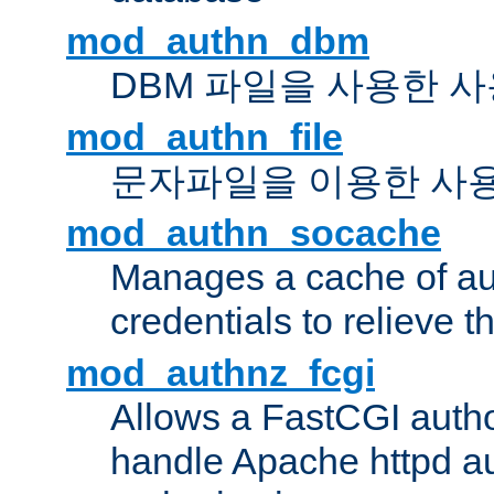
mod_authn_dbm
DBM 파일을 사용한 
mod_authn_file
문자파일을 이용한 사
mod_authn_socache
Manages a cache of au
credentials to relieve 
mod_authnz_fcgi
Allows a FastCGI author
handle Apache httpd au