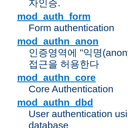
자인증.
mod_auth_form
Form authentication
mod_authn_anon
인증영역에 "익명(anon
접근을 허용한다
mod_authn_core
Core Authentication
mod_authn_dbd
User authentication u
database