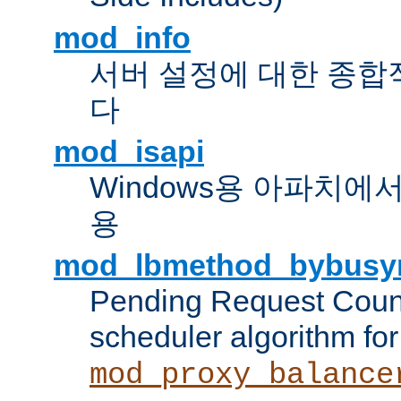
mod_info
서버 설정에 대한 종합
다
mod_isapi
Windows용 아파치에서 IS
용
mod_lbmethod_bybusy
Pending Request Count
scheduler algorithm for
mod_proxy_balance