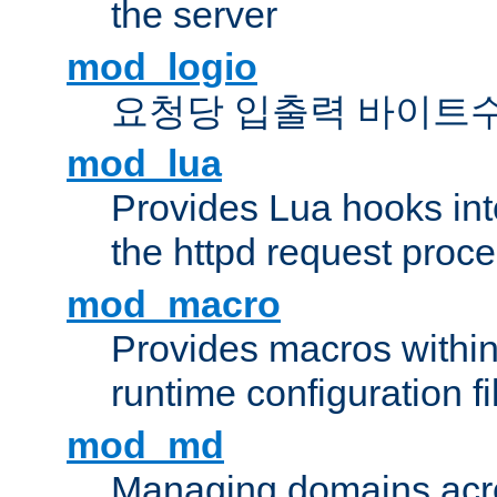
the server
mod_logio
요청당 입출력 바이트
mod_lua
Provides Lua hooks into
the httpd request proc
mod_macro
Provides macros withi
runtime configuration fi
mod_md
Managing domains acros