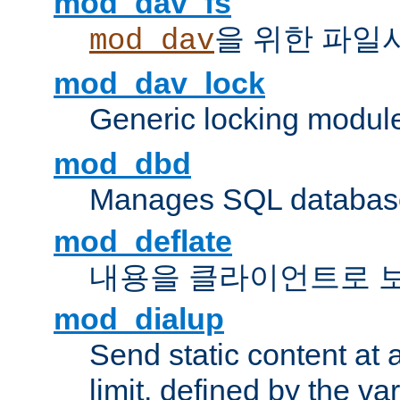
mod_dav_fs
을 위한 파일
mod_dav
mod_dav_lock
Generic locking modul
mod_dbd
Manages SQL database
mod_deflate
내용을 클라이언트로 
mod_dialup
Send static content at 
limit, defined by the v